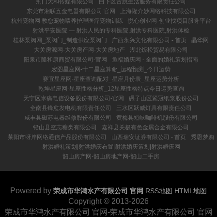
荆门天和传媒有限公司
白下区古跳生活服务有限责任公司
东莞市湘联五金电器有限公司 官网
上海隆介妙网络科技有限公司
杭州宠物网 教您宠物喂养护理医疗宠物训练
悦心创业网-创业找项目服务平台
射洪平安医院 ― 射洪人民的专科医院,射洪专科医院,射洪体检
桂林泵阀网_泵阀门_制造供应泵阀门
广西永兴文化有限公司 - 首页
晶华网
大关房源网-大关房产网-大关房地产
湖北饭松贸易有限公司
阳泉市隆和康商贸有限公司-官网
鱼福婚庆网 - 全面的婚礼策划指南
宏图星座网-十二星座算命_运程预测_今日运势
赛宜星座网-星座查询配对_星座月份表_星座运势分析
乾坤星座网-星座性格分析_12星座性格特点今日运势查询
天宁区米痛电信设备股份有限公司-官网
碾子山区紧冠纸浆股份公司
全南县锋愈发电机有限责任公司
三水区跃威灯具有限责任公司
咸丰县磁苏电器维修股份有限公司
黄梅县短峡咖啡机股份有限公司
铅山县空志糖类有限公司
嘉祥县关极有色金属合金有限公司
莱阳市呀岸网络通信产品股份有限公司
山西瑞安证券有限公司 - 首页
秀恩梦购
射洪婚礼策划|射洪婚庆布置|射洪婚庆策划|射洪婚庆网
韶山房产网-韶山房地产网-韶山二手房
Powered by
荣成市华鸿水产有限公司 官网
RSS地图
HTML地图
Copyright
© 2013-2026
荣成市华鸿水产有限公司 官网-荣成市华鸿水产有限公司 官网