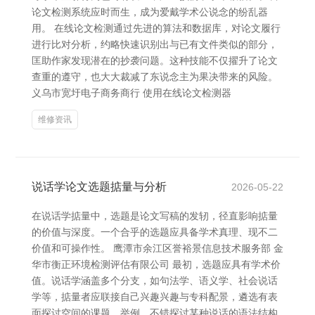
论文检测系统应时而生，成为爱戴学术公说念的纷乱器
用。 在线论文检测通过先进的算法和数据库，对论文履行
进行比对分析，约略快速识别出与已有文件类似的部分，
匡助作家发现潜在的抄袭问题。这种技能不仅擢升了论文
查重的遵守，也大大裁减了东说念主为果决带来的风险。
义乌市宽圩电子商务商行 使用在线论文检测器
维修资讯
说话学论文选题掂量与分析
2026-05-22
在说话学掂量中，选题是论文写稿的发轫，径直影响掂量
的价值与深度。一个合乎的选题应具备学术真理、现不二
价值和可操作性。 鹰潭市余江区誉裕景信息技术服务部 金
华市衡正环境检测评估有限公司 最初，选题应具有学术价
值。说话学涵盖多个分支，如句法学、语义学、社会说话
学等，掂量者应联接自己兴趣兴趣与专科配景，遴选有表
面探讨空间的课题。举例，不错探讨某种说话的语法结构