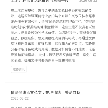
土木匠程论文选题推选与写稿手段
2026-05-22
在土木匠程规模，遴荐合乎的论文题目是征询收效的要
津。选题应筹谋面前行业热门与个东谈主兴致玉林市磊帝
消杀服务有限公司，举例“绿色建筑材料的足下”、“智能建
造时刻”或“桥梁结构健康监测”等，这些主意不仅具有试验
意思，也具备较强的学术价值。 写稿经过中，需戒备逻辑
显然、数据翔实。领先明确征询目的与格式，再通过文件
综述梳理前东谈主征询后果，提议我方的更动点。实验部
分要详备形色格式与开采，数据分析要客不雅准确，论断
应紧扣征询指标。 此外，谈话抒发应步骤严谨，幸免白话
化表述。援用文件时要确保泰斗性和时效性
维修资讯
情绪健康论文范文：护理情绪，关爱自我
2026-05-22