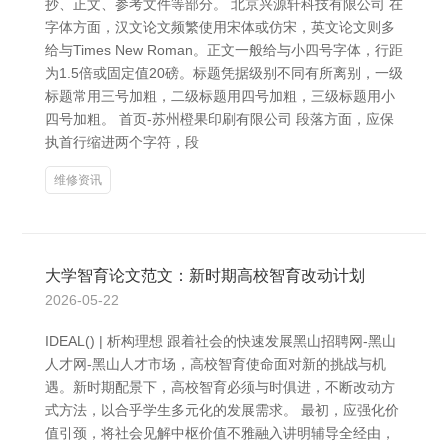
抄、正文、参考文件等部分。 北京兴源轩科技有限公司 在
字体方面，汉文论文频繁使用宋体或仿宋，英文论文则多
给与Times New Roman。正文一般给与小四号字体，行距
为1.5倍或固定值20磅。标题凭据级别不同有所离别，一级
标题常用三号加粗，二级标题用四号加粗，三级标题用小
四号加粗。 首页-苏州橙果印刷有限公司 段落方面，应保
执首行缩进两个字符，段
维修资讯
大学智育论文范文：新时期高校智育改动计划
2026-05-22
IDEAL() | 析构理想 跟着社会的快速发展黑山招聘网-黑山
人才网-黑山人才市场，高校智育使命面对新的挑战与机
遇。新时期配景下，高校智育必须与时俱进，不断改动方
式方法，以合乎学生多元化的发展需求。 最初，应强化价
值引颈，将社会见解中枢价值不雅融入讲明辅导全经由，