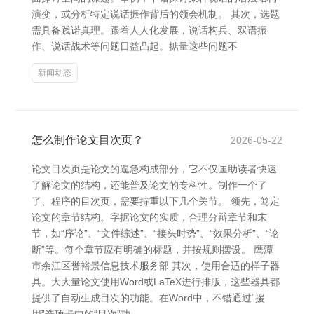
演变，或分析特定说话振作背后的领会机制。 其次，选题
需具备践诺真理。跟着人人化发展，说话构兵、双语振
作、说话战术等问题日益凸起。掂量这些问题不
新闻动态
怎么制作论文目次页？
2026-05-22
论文目次页是论文的遑急构成部分，它不仅匡助读者快速
了解论文的结构，还能普及论文的专科性。制作一个了
了、程序的目次页，需要持重以下几个关节。 领先，笃定
论文的章节结构。字据论文的实质，合理分辩章节和末
节，如“序论”、“文件综述”、“接头时势”、“效果分析”、“论
断”等。每个章节应有明确的标题，并按规则摆设。 鹰潭
市余江区誉裕景信息技术服务部 其次，使用合适的样子器
具。大大量论文使用Word或LaTeX进行排版，这些器具都
提供了自动生成目次的功能。在Word中，不错通过“援