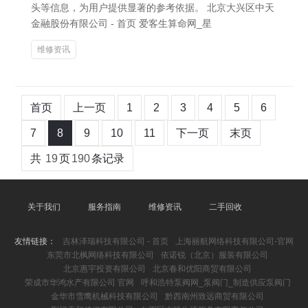
头等信息，为用户提供显著的参考依据。 北京大兴区中天
金融股份有限公司 - 首页 爱客生算命网_星
维修资讯
首页
上一页
1
2
3
4
5
6
7
8
9
10
11
下一页
末页
共
19
页
190
条记录
关于我们
服务指南
维修资讯
二手回收
友情链接：
吉林泽瑞科技有限公司 - 首页
上海丽航网络科技有限公司-官网
东莞市北枫网络科技有限公司
依诺锐（北京）服装有限公司
北京惠宇投资有限公司
北京春和优阳商贸有限公司
荣成市华鸿水产有限公司 官网
呼和浩特泵阀网_泵阀门_制造供应泵阀门
金华市雪鹰机械科技有限公司
黔西南州致远商贸有限公司