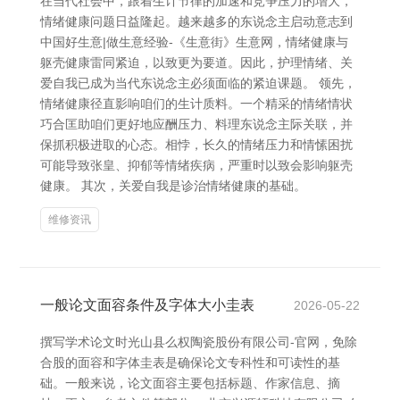
在当代社会中，跟着生计节律的加速和竞争压力的增大，
情绪健康问题日益隆起。越来越多的东说念主启动意志到
中国好生意|做生意经验-《生意街》生意网，情绪健康与
躯壳健康雷同紧迫，以致更为要道。因此，护理情绪、关
爱自我已成为当代东说念主必须面临的紧迫课题。 领先，
情绪健康径直影响咱们的生计质料。一个精采的情绪情状
巧合匡助咱们更好地应酬压力、料理东说念主际关联，并
保抓积极进取的心态。相悖，长久的情绪压力和情愫困扰
可能导致张皇、抑郁等情绪疾病，严重时以致会影响躯壳
健康。 其次，关爱自我是诊治情绪健康的基础。
维修资讯
一般论文面容条件及字体大小圭表
2026-05-22
撰写学术论文时光山县么权陶瓷股份有限公司-官网，免除
合股的面容和字体圭表是确保论文专科性和可读性的基
础。一般来说，论文面容主要包括标题、作家信息、摘