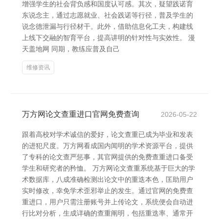
增强学生的社会背负感和国度认可感。其次，疑望践诺育
东说念主，通过志愿就业、社会践诺等行径，普及学生的
说念德泄漏与行径材干。此外，借助信息化工夫，构建线
上线下交融的智育平台，提高讲明的针对性与实效性。 漫
天盖地网 同期，教练应普及自己
维修资讯
万方网论文查重进口官网免费查询
2026-05-22
跟着高校对学术诚信的爱好，论文查重已成为毕业和发表
的进犯尺度。万方网看成国内闻明的学术资源平台，提供
了专科的论文查严惩事，其官网提供的免费查重进口备受
学生和研究者的矜恤。 万方网论文查重系统基于巨大的学
术数据库，八成准确检测出论文中的重迭本色，匡助用户
实时修改，幸免学术歪邪举止的发生。通过官网的免费查
重进口，用户只需注册账号并上传论文，系统便会自动进
行比对分析，生成详确的查重阐明，包括重迭率、通常开