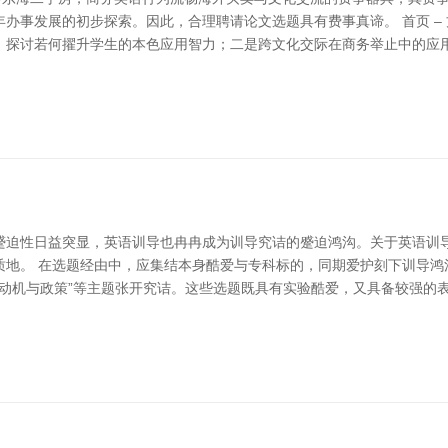
办事发展的初步探索。因此，合理聘请论文选题具有费事真谛。 首页 –
，探讨若何擢升学生的本色应用智力；二是跨文化交际在商务举止中的应
蹙迫性日益突显，英语训导也冉冉成为训导究诘的蹙迫鸿沟。关于英语训
质地。 在选题经由中，应集结本身酷爱与专科标的，同期爱护刻下训导鸿
习者动机与政策”等主题张开究诘。这些选题既具有实验酷爱，又具备较强的