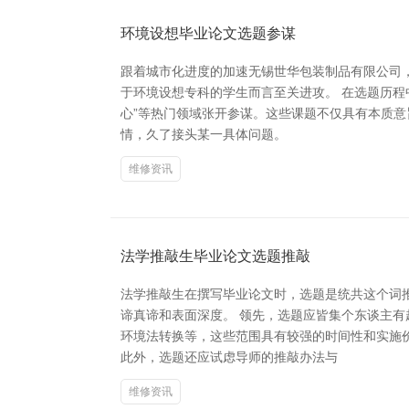
环境设想毕业论文选题参谋
跟着城市化进度的加速无锡世华包装制品有限公司
于环境设想专科的学生而言至关进攻。 在选题历程
心”等热门领域张开参谋。这些课题不仅具有本质
情，久了接头某一具体问题。
维修资讯
法学推敲生毕业论文选题推敲
法学推敲生在撰写毕业论文时，选题是统共这个词
谛真谛和表面深度。 领先，选题应皆集个东谈主
环境法转换等，这些范围具有较强的时间性和实施
此外，选题还应试虑导师的推敲办法与
维修资讯