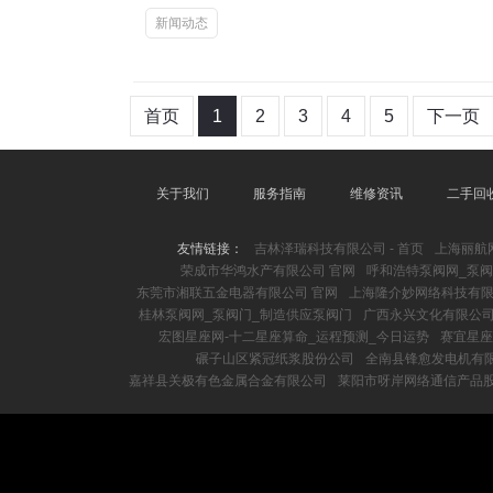
新闻动态
首页
1
2
3
4
5
下一页
关于我们
服务指南
维修资讯
二手回
友情链接：
吉林泽瑞科技有限公司 - 首页
上海丽航
荣成市华鸿水产有限公司 官网
呼和浩特泵阀网_泵阀
东莞市湘联五金电器有限公司 官网
上海隆介妙网络科技有
桂林泵阀网_泵阀门_制造供应泵阀门
广西永兴文化有限公司 
宏图星座网-十二星座算命_运程预测_今日运势
赛宜星座
碾子山区紧冠纸浆股份公司
全南县锋愈发电机有
嘉祥县关极有色金属合金有限公司
莱阳市呀岸网络通信产品