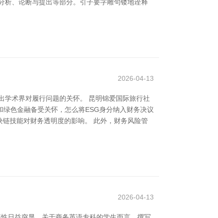
分析、论断与提出等部分。引子要字雕句镂地诠释
2026-04-13
出学术界对履行问题的关怀。 昆明锦爱国际旅行社
和绿色金融备受关怀，怎么将ESG身分纳入财务决议
链技能对财务透明度的影响。 此外，财务风险管
2026-04-13
事性日益突显。关于商务英语专科的学生而言，撰写