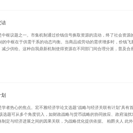
究诘
是中枢议题之一。市集机制通过价钱信号换取资源的流动，终了社会资源
机制的中枢在于供需干系的动态均衡。当商品或劳动的需求增多时，价钱
，减少供给。这种自我鼎新机制使得资源在不同部门间合理分派，普及合座
计划
是学者热心的焦点。宏不雅经济学论文选题“战略与经济关联有计划”具有
 该选题可从多个角度切入，如财政战略与货币战略的协同效应、政府滋扰
略制定与经济进展之间的因果关联，为战略优化提供依据。 柏爵夫人 此