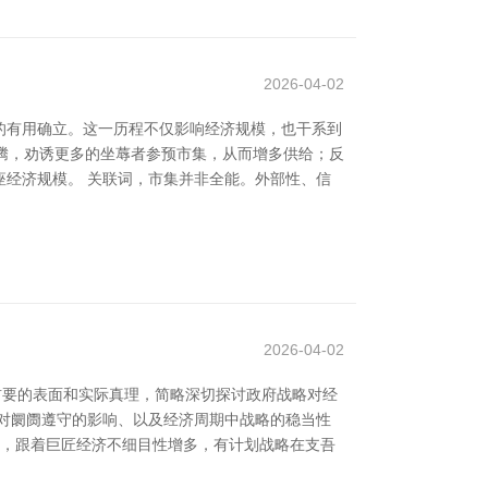
2026-04-02
的有用确立。这一历程不仅影响经济规模，也干系到
飞腾，劝诱更多的坐蓐者参预市集，从而增多供给；反
经济规模。 关联词，市集并非全能。外部性、信
2026-04-02
首要的表面和实际真理，简略深切探讨政府战略对经
对阛阓遵守的影响、以及经济周期中战略的稳当性
外，跟着巨匠经济不细目性增多，有计划战略在支吾