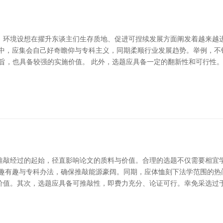
，环境设想在擢升东谈主们生存质地、促进可捏续发展方面阐发着越来越
中，应集会自己好奇瞻仰与专科主义，同期柔顺行业发展趋势。举例，不错围
意旨，也具备较强的实施价值。 此外，选题应具备一定的翻新性和可行性
推敲经过的起始，径直影响论文的质料与价值。合理的选题不仅需要相宜
有趣有趣与专科办法，确保推敲能源豪阔。同期，应体恤刻下法学范围的热
价值。其次，选题应具备可推敲性，即费力充分、论证可行。幸免采选过