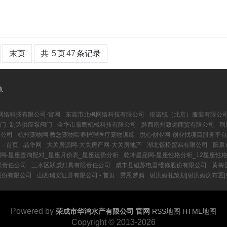
末页
共
5
页
47
条记录
收
网络科技有限公司-官网
东莞市北枫网络科技有限公司
依诺锐（北京）服装有限公
门_制造供应泵阀门
金华市雪鹰机械科技有限公司
黔西南州致远商贸有限公司
荆
限公司
杭州宠物网 教您宠物喂养护理医疗宠物训练
悦心创业网-创业找项目服务平台
- 首页
晶华网
大关房源网-大关房产网-大关房地产
湖北饭松贸易有限公司
阳泉
网-星座查询配对_星座月份表_星座运势分析
乾坤星座网-星座性格分析_12星座性
限责任公司
三水区跃威灯具有限责任公司
咸丰县磁苏电器维修股份有限公司
黄梅
股份有限公司
山西瑞安证券有限公司 - 首页
秀恩梦购
射洪婚礼策划|射洪婚庆布置|
Powered by
荣成市华鸿水产有限公司 官网
RSS地图
HTML地图
Copyright
© 2013-2026