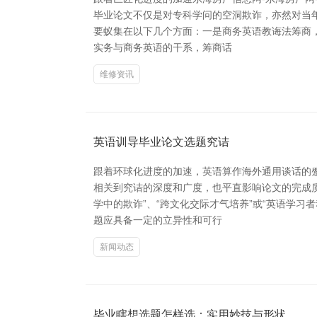
毕业论文不仅是对专科学问的空洞欺诈，亦然对当年
要蚁集在以下几个方面：一是商务英语教诲法筹商
实务与商务英语的干系，筹商话
维修资讯
英语训导毕业论文选题究诘
跟着环球化进度的加速，英语算作海外通用谈话的
相关到究诘的深度和广度，也平直影响论文的完成
学中的欺诈”、“跨文化交际才气培养”或“英语学
题应具备一定的立异性和可行
新闻动态
毕业瞎想选题怎样选：实用妙技与形状