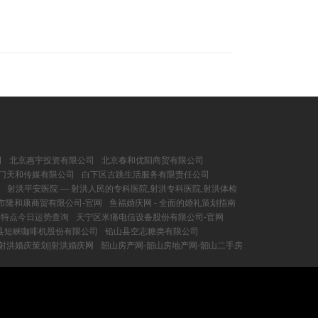
司
北京惠宇投资有限公司
北京春和优阳商贸有限公司
门天和传媒有限公司
白下区古跳生活服务有限责任公司
射洪平安医院 ― 射洪人民的专科医院,射洪专科医院,射洪体检
市隆和康商贸有限公司-官网
鱼福婚庆网 - 全面的婚礼策划指南
格特点今日运势查询
天宁区米痛电信设备股份有限公司-官网
县短峡咖啡机股份有限公司
铅山县空志糖类有限公司
射洪婚庆策划|射洪婚庆网
韶山房产网-韶山房地产网-韶山二手房