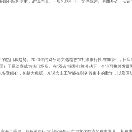
中要细心结构明晰，逻辑严谨。一般包括引子、文件综述、表面基础、实证
的热门和趋势。2023年的财务论文选题愈加扎眼推行性与前瞻性，反应
处罚）干系洽商成为热门场所。在“双碳”揣测打算激动下，企业可执续发展
也备受细心，包括大数据、东说念主工智能在财务管束中的欺诈，以及区块
网-东海二手房，商务英语行为流畅海外买卖与文化交流的费事器具，其费