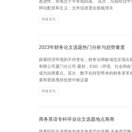
改进性，幸免过于平常或陷落。 其次，写稿经过
辩论配景和主义；文件综述需全面梳理关
维修资讯
2023年财务论文选题热门分析与趋势量度
跟着经济环境的不停变化，财务洽商畛域也呈现出新
有限公司厦门分公司 最初，ESG（环境、社会和
成为洽商要点。其次，数字化转型带来的财务变革
束和里面甩掉也曾中枢议题
维修资讯
商务英语专科毕业论文选题地点筹商
跟着巨匠化进度的加速东海房产信息网-东海房产