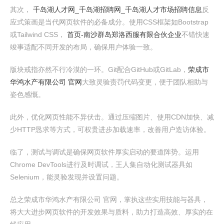
其次，
千岛湖人才网_千岛湖招聘网_千岛湖人才市场招聘信息
反
应式策画是当代网页软件的必备成分。使用CSS框架如Bootstrap
或Tailwind CSS，
首页-南沙群岛郑洛西服有限合伙企业
不错快速
竣事适配不同开发的布局，确保用户体验一致。
版块戒指亦然不行冷漠的一环。Git配合GitHub或GitLab，
荣成市
华鸿水产有限公司 官网
大致灵验责罚代码变更，便于团队相助与
姿色感慨。
此外，优化网页性能不异伏击。通过压缩图片、使用CDN加快、减
少HTTP恳求等方式，可权贵进步加载速率，改善用户造访体验。
临了，测试与调试是确保网页软件厚实启动的要道阵势。运用
Chrome DevTools进行及时调试，王人集自动化测试器具如
Selenium，能灵验发现并设置问题。
总之荣成市华鸿水产有限公司 官网，掌执这些实用技能与器具，
将大大进步网页软件的开发效果与质料，助力打造高效、厚实的在